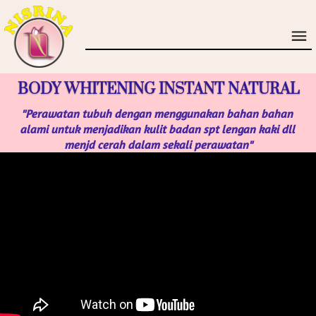
BODY WHITENING INSTANT NATURAL
"Perawatan tubuh dengan menggunakan bahan bahan 
alami untuk menjadikan kulit badan spt lengan kaki dll 
menjd cerah dalam sekali perawatan"