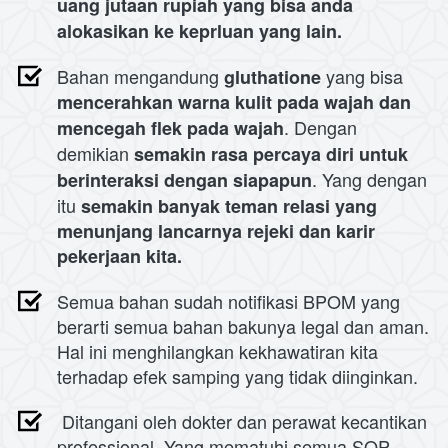
uang jutaan rupiah yang bisa anda 
alokasikan ke keprluan yang lain.
Bahan mengandung 
 yang bisa 
gluthatione
mencerahkan warna kulit pada wajah dan 
. Dengan 
mencegah flek pada wajah
demikian 
semakin rasa percaya diri untuk 
. Yang dengan 
berinteraksi dengan siapapun
itu 
semakin banyak teman relasi yang 
menunjang lancarnya rejeki dan karir 
pekerjaan kita.  
Semua bahan sudah notifikasi BPOM yang 
berarti semua bahan bakunya legal dan aman. 
Hal ini menghilangkan kekhawatiran kita 
terhadap efek samping yang tidak diinginkan.
 Ditangani oleh dokter dan perawat kecantikan 
professional. Yang mematuhi semua SOP 