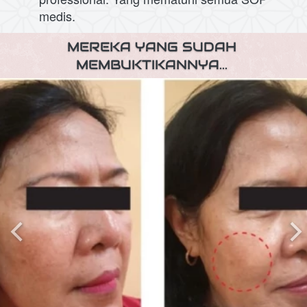
medis. 
MEREKA YANG SUDAH 
MEMBUKTIKANNYA... 