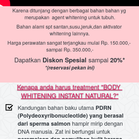
Karena ditunjang dengan berbagai bahan bahan yg 
merupakan  agent whitening untuk tubuh.
Bahan alami spt santan,susu,jeruk,dan aktivator 
whitening lainnya.
Harga perawatan sangat terjangkau mulai Rp. 150.000,- 
sampai Rp. 350.000,-
Dapatkan 
Diskon Spesial
 sampai 
20%*
*(reservasi pekan ini)
Kenapa anda harus treatment "BODY 
WHITENING INSTANT NATURAL?"
Kandungan bahan baku utama 
PDRN 
(Polydeoxyribonucleotide) yang berasal 
 hampir mirip dengan 
dari sperma salmon
DNA manusia. Zat ini berfungsi untuk 
peremajaan dan pemulihan kulit karena 