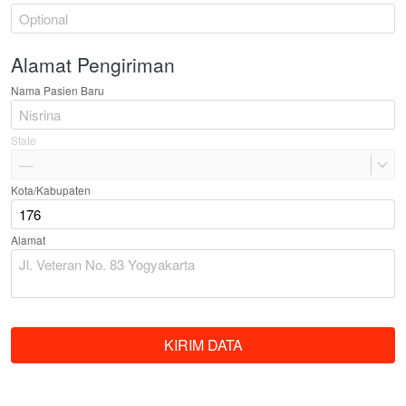
Alamat Pengiriman
Nama Pasien Baru
State
—
Kota/Kabupaten
Alamat
KIRIM DATA
`