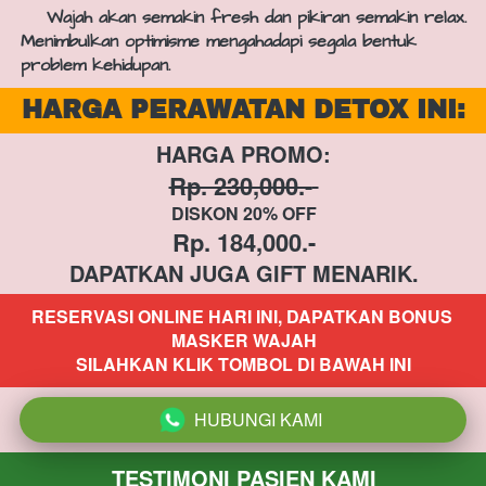
    Wajah akan semakin fresh dan pikiran semakin relax. 
Menimbulkan optimisme mengahadapi segala bentuk 
problem kehidupan.
HARGA PERAWATAN DETOX INI:
HARGA PROMO:
Rp. 230,000.-
DISKON 20% OFF
Rp. 184,000.-
DAPATKAN JUGA GIFT MENARIK.
RESERVASI ONLINE HARI INI, DAPATKAN BONUS 
MASKER WAJAH
SILAHKAN KLIK TOMBOL DI BAWAH INI
HUBUNGI KAMI
`
TESTIMONI PASIEN KAMI