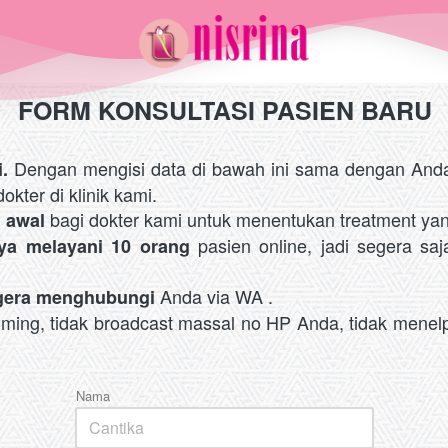
FORM KONSULTASI PASIEN BARU
 Dengan mengisi data di bawah ini sama dengan Anda
.
kter di klinik kami. 
 bagi dokter kami untuk menentukan treatment ya
n awal
 pasien online, jadi segera saja
nya melayani 10 orang
 Anda via WA . 
egera menghubungi
mming, tidak broadcast massal no HP Anda, tidak menelp
Nama