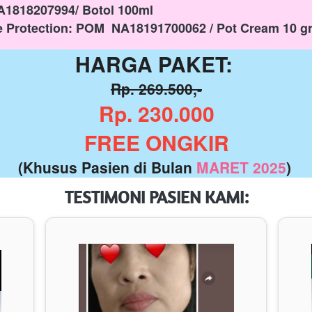
A1818207994/ Botol 100ml
 Protection: POM  NA18191700062 / Pot Cream 10 g
HARGA PAKET: 
Rp. 269.500,-
Rp. 230.000
FREE ONGKIR
(Khusus Pasien di Bulan 
MARET 2025
) 
TESTIMONI PASIEN KAMI: