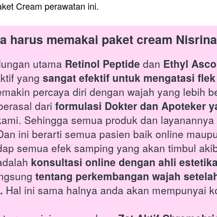
paket Cream perawatan ini.
a harus memakai paket cream Nisrina
dungan utama 
Retinol Peptide 
dan 
Ethyl Asco
tif yang 
sangat efektif untuk mengatasi fl
makin percaya diri dengan wajah yang lebih be
erasal dari 
formulasi Dokter dan Apoteker y
k kami. Sehingga semua produk dan layanannya 
 Dan ini berarti semua pasien baik online maupu
hadap semua efek samping yang akan timbul aki
adalah 
konsultasi online dengan ahli estetika
angsung 
tentang perkembangan wajah setelah
.
 Hal ini sama halnya anda akan mempunyai kon