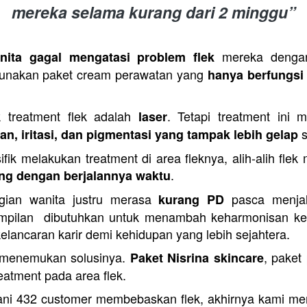
mereka selama kurang dari 2 minggu”
 mereka dengan
ita gagal mengatasi problem flek
nakan paket cream perawatan yang 
hanya berfungsi 
 treatment flek adalah 
. Tetapi treatment ini
laser
 
n, iritasi, dan pigmentasi yang tampak lebih gelap
 melakukan treatment di area fleknya, alih-alih flek me
.
ring dengan berjalannya waktu
ian wanita justru merasa 
 pasca menjal
kurang PD
mpilan  dibutuhkan untuk menambah keharmonisan kelu
elancaran karir demi kehidupan yang lebih sejahtera.
 menemukan solusinya. 
, paket
Paket Nisrina skincare
eatment pada area flek.
ni 432 customer membebaskan flek, akhirnya kami me