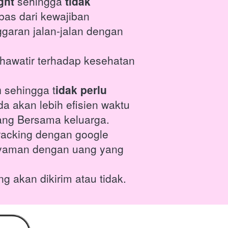
ght
 sehingga 
tidak 
ebas dari kewajiban 
aran jalan-jalan dengan 
khawatir terhadap kesehatan 
 
sehingga t
idak perlu 
da akan lebih efisien waktu 
bang Bersama keluarga.
tracking dengan google 
nyaman dengan uang yang 
 akan dikirim atau tidak. 