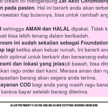
et cream ini mengandung 
Zat Aktif Chromobri
n pada pasien
. Hal ini berarti anda akan terb
watan tiap bulannya, bisa untuk nambah angg
I
 sehingga 
AMAN dan HALAL
 dipakai. Tidak 
hati bisa lebih tenang dalam beribadah.
ream ini sudah sekalian sebagai Foundation
p lagi 
ketika akan keluar rumah. Ini berarti an
ebih optimal untuk berkarir dan bersenang-se
 resmi dan lokasi yang jelas
(di bawah, bisa di
akan ragu order dari kami. Merasa aman dan 
pastian barang akan segera anda terima.
layanan COD
 bagi anda yang masih ragu barang
arena bayar setelah barang diterima.