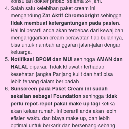
konsultan dokter pribadi selama 24 jam.
Salah satu kelebihan paket cream ini 
mengandung 
 sehingga 
Zat Aktif Chromobright
. 
tidak membuat ketergantungan pada pasien
Hal ini berarti anda akan terbebas dari kewajiban 
menganggarkan cream perawatan tiap bulannya, 
bisa untuk nambah anggaran jalan-jalan dengan 
keluarga.
 sehingga 
Notifikasi BPOM dan MUI
AMAN dan 
 dipakai. Tidak khawatir terhadap 
HALAL
kesehatan jangka Panjang kulit dan hati bisa 
lebih tenang dalam beribadah.
Sunscreen pada Paket Cream ini sudah 
sehingga t
sekalian sebagai Foundation 
idak 
ketika 
perlu repot-repot pakai make up lagi 
akan keluar rumah. Ini berarti anda akan lebih 
efisien waktu dan biaya make up, dan lebih 
optimal untuk berkarir dan bersenang-sebang 