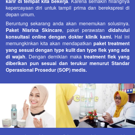
karir di tempat kita bekerja
. Karena semakin hilangnya 
kepercayaan diri untuk tampil prima dan berekspresi di 
depan umum.
Beruntung sekarang anda akan menemukan solusinya. 
Paket Nisrina Skincare
, paket perawatan 
didahului 
konsultasi online dengan dokter klinik kami. 
Hal ini 
memungkinkan kita akan mendapatkan 
paket treatment 
yang sesuai dengan type kulit dan type flek yang ada 
di wajah
. Dengan demikian maka 
treatment flek yang 
diberikan pun sesuai dan terukur menurut Standar 
Operasional Prosedur (SOP) medis.