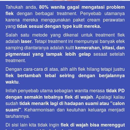
Tahukah anda, 
80% wanita gagal mengatasi problem 
flek
 dengan berbagai treatment. Penyebab utamanya 
karena mereka menggunakan paket cream perawatan 
yang 
tidak sesuai dengan type kulit mereka.
Salah satu metode yang dikenal untuk treatment flek 
adalah 
laser
. Tetapi treatment ini mempunyai banyak efek 
samping diantaranya adalah kulit 
kemerahan, iritasi, dan 
pigmentasi yang tampak lebih gelap
 sesaat setelah 
treatment.
Dengan cara-cara di atas, alih alih flek hilang tetapi justru 
flek bertambah tebal seiring dengan berjalannya 
waktu
.
Inilah penyebab utama sebagian wanita merasa 
tidak PD 
dengan semakin tebalnya flek di wajah
. Apalagi kalau 
sudah 
tidak menarik lagi di hadapan suami atau "calon 
suami"
. Keharmonisan dan keutuhan keluarga menjadi 
taruhannya. 
Di sisi lain kita tidak ingin 
flek di wajah bisa merenggut 