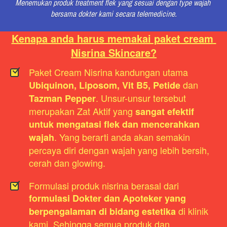
Menemukan produk treatment flek yang sesuai dengan type wajah 
bersama dokter kami secara telemedicine.
Kenapa anda harus memakai paket cream 
Nisrina Skincare?
Paket Cream Nisrina kandungan utama 
dan 
Ubiquinon, Liposom, Vit B5, Petide 
. Unsur-unsur tersebut 
Tazman Pepper
merupakan Zat Aktif yang 
sangat efektif 
untuk mengatasi flek dan mencerahkan 
. Yang berarti anda akan semakin 
wajah
percaya diri dengan wajah yang lebih bersih, 
cerah dan glowing.
Formulasi produk nisrina berasal dari 
formulasi Dokter dan Apoteker yang 
 di klinik 
berpengalaman di bidang estetika
kami. Sehingga semua produk dan 