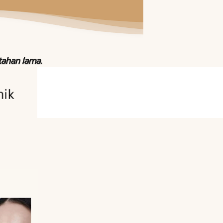
rtahan lama
.