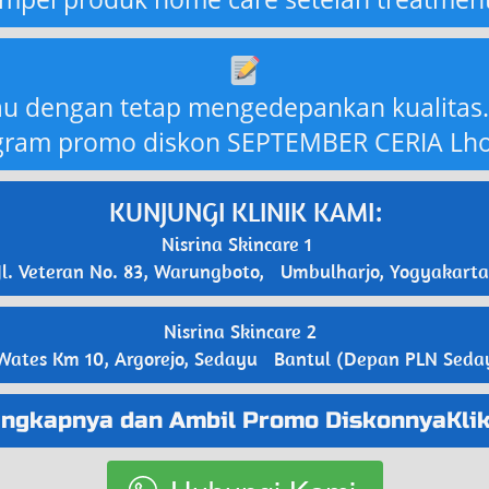
u dengan tetap mengedepankan kualitas.K
gram promo diskon SEPTEMBER CERIA Lhoo
KUNJUNGI KLINIK KAMI:
Nisrina Skincare 1   
Jl. Veteran No. 83, Warungboto,   Umbulharjo, Yogyakarta
 Nisrina Skincare 2   
 Wates Km 10, Argorejo, Sedayu   Bantul (Depan PLN Seda
engkapnya dan Ambil Promo DiskonnyaKlik 