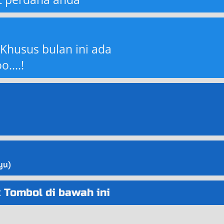
husus bulan ini ada 
....!
 
yu) 
Tombol di bawah ini 