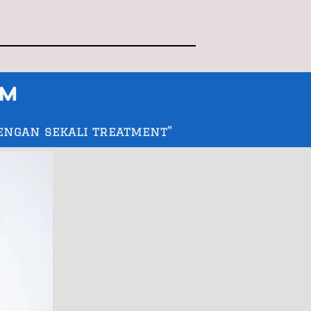
M 
engan sekali treatment"