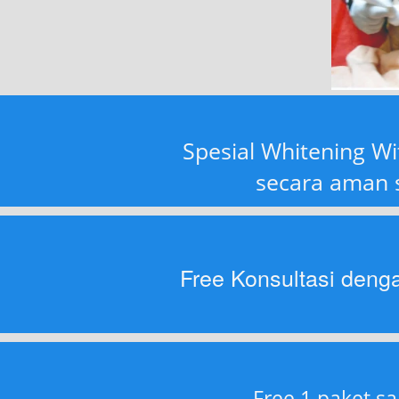
Spesial Whitening W
secara aman s
Free Konsultasi denga
Free 1 paket s