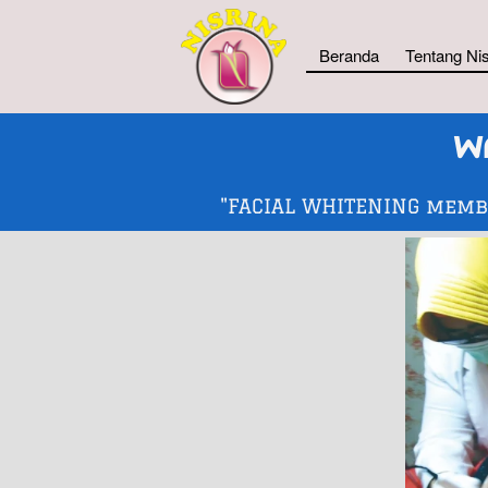
Beranda
Tentang Nis
W
"FACIAL WHITENING memb