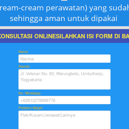
ream-cream perawatan) yang sudah 
sehingga aman untuk dipakai
ONSULTASI ONLINESILAHKAN ISI FORM DI BA
Nama
Alamat
No. Whatsapp
Problem Wajah