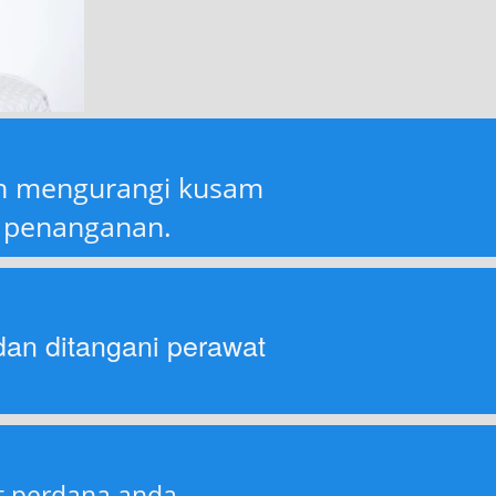
h mengurangi kusam 
x penanganan.
dan ditangani perawat 
t perdana anda