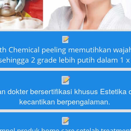
ith Chemical peeling memutihkan waja
ehingga 2 grade lebih putih dalam 1 
n dokter bersertifikasi khusus Estetika 
kecantikan berpengalaman. 
ampel produk home care setelah treatmen