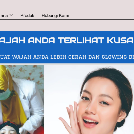
rina
Produk
Hubungi Kami
AJAH ANDA TERLIHAT KUSA
uat wajah anda lebih cerah dan glowing d